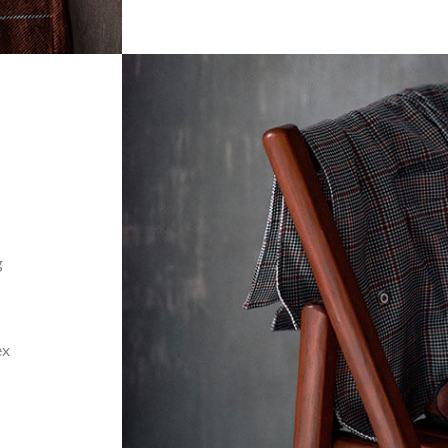
g
s
ex