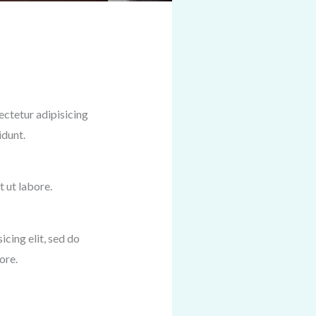
ectetur adipisicing
idunt.
 ut labore.
icing elit, sed do
ore.