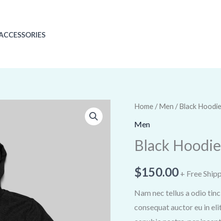
ACCESSORIES
Black
Home
/
Men
/ Black Hoodi
Hoodie
Men
quantity
Black Hoodie
$
150.00
+ Free Ship
Nam nec tellus a odio tinc
consequat auctor eu in elit