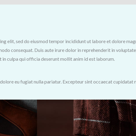
icing elit, sed do eiusmod tempor incididunt ut labore et dolore ma
modo consequat. Duis aute irure dolor in reprehenderit in voluptate 
 in culpa qui officia deserunt mollit anim id est laborum.
m dolore eu fugiat nulla pariatur. Excepteur sint occaecat cupidatat 