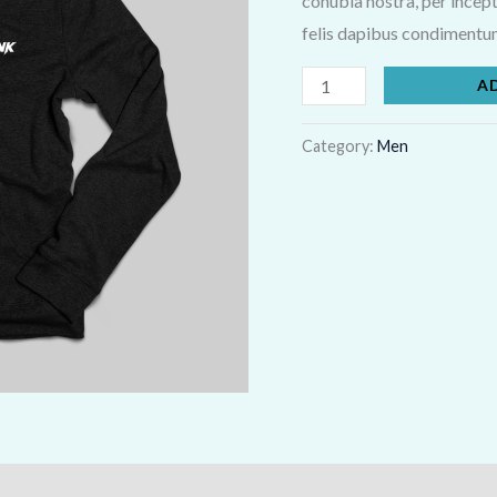
conubia nostra, per incept
felis dapibus condimentum
A
Category:
Men
)