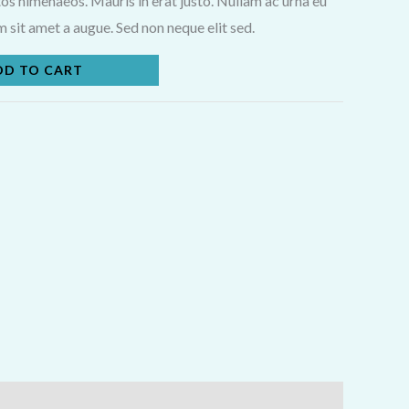
os himenaeos. Mauris in erat justo. Nullam ac urna eu
 sit amet a augue. Sed non neque elit sed.
DD TO CART