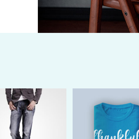
Price
range:
$40.00
through
$46.00